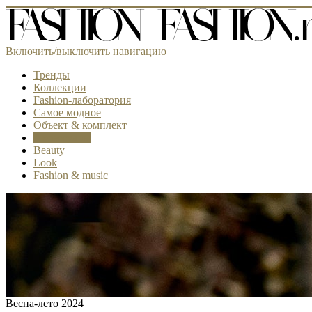
Включить/выключить навигацию
Тренды
Коллекции
Fashion-лаборатория
Самое модное
Объект & комплект
Аксессуары
Beauty
Look
Fashion & music
Весна-лето 2024