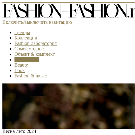
Включить/выключить навигацию
Тренды
Коллекции
Fashion-лаборатория
Самое модное
Объект & комплект
Аксессуары
Beauty
Look
Fashion & music
Весна-лето 2024