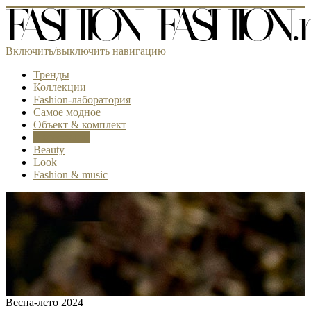
Включить/выключить навигацию
Тренды
Коллекции
Fashion-лаборатория
Самое модное
Объект & комплект
Аксессуары
Beauty
Look
Fashion & music
Весна-лето 2024